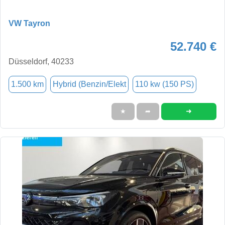
VW Tayron
52.740 €
Düsseldorf, 40233
1.500 km
Hybrid (Benzin/Elekt
110 kw (150 PS)
➜
★
➦