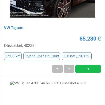
VW Tiguan
65.280 €
Düsseldorf, 40233
2.500 km
Hybrid (Benzin/Elekt
110 kw (150 PS)
➜
★
➦