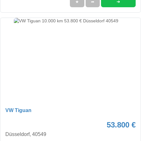
➜
★
➦
VW Tiguan
53.800 €
Düsseldorf, 40549