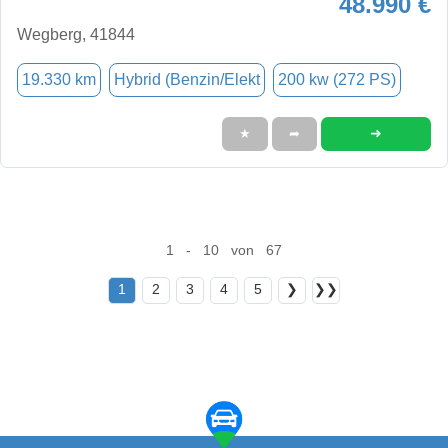
48.990 €
Wegberg, 41844
19.330 km
Hybrid (Benzin/Elekt
200 kw (272 PS)
➜
★
➦
1 - 10 von 67
1
2
3
4
5
❯
❯❯