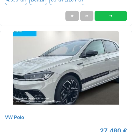
➜
★
➦
VW Polo
27.480 €