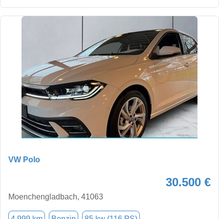
VW Polo
30.500 €
Moenchengladbach, 41063
4.999 km
Benzin
85 kw (116 PS)