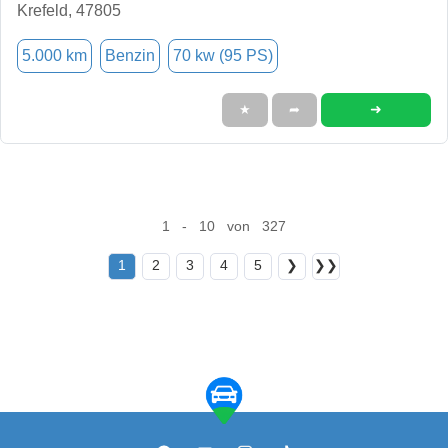
Krefeld, 47805
5.000 km
Benzin
70 kw (95 PS)
➜
★
➦
1 - 10 von 327
1
2
3
4
5
❯
❯❯