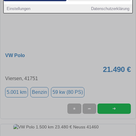
Einstellungen
Datenschutzerklärung
VW Polo
21.490 €
Viersen, 41751
5.001 km
Benzin
59 kw (80 PS)
➜
★
➦