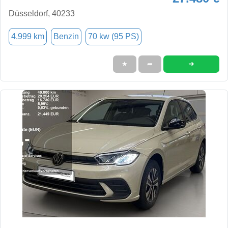
Düsseldorf, 40233
4.999 km
Benzin
70 kw (95 PS)
➜
★
➦