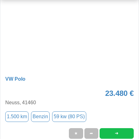
VW Polo
23.480 €
Neuss, 41460
1.500 km
Benzin
59 kw (80 PS)
➜
★
➦