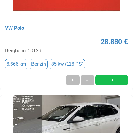
VW Polo
28.880 €
Bergheim, 50126
6.666 km
Benzin
85 kw (116 PS)
➜
★
➦