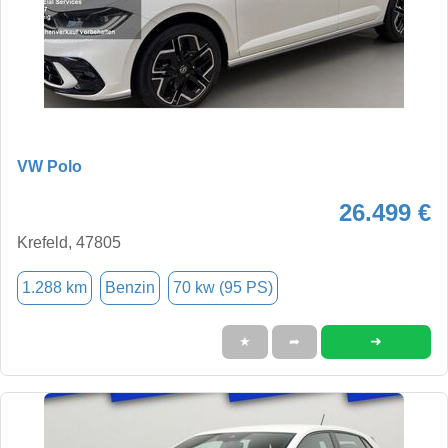
VW Polo
26.499 €
Krefeld, 47805
1.288 km
Benzin
70 kw (95 PS)
➜
★
➦