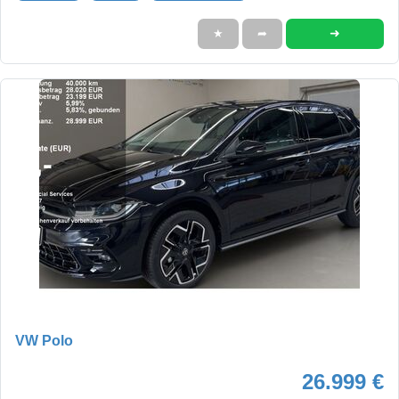
➜
★
➦
VW Polo
26.999 €