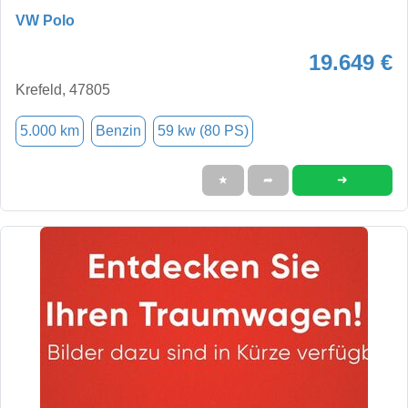
VW Polo
19.649 €
Krefeld, 47805
5.000 km
Benzin
59 kw (80 PS)
➜
★
➦