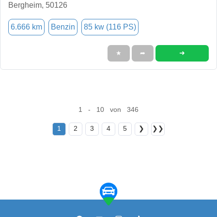
Bergheim, 50126
6.666 km
Benzin
85 kw (116 PS)
➜
★
➦
1 - 10 von 346
1
2
3
4
5
❯
❯❯