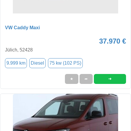
VW Caddy Maxi
37.970 €
Jülich, 52428
9.999 km
Diesel
75 kw (102 PS)
➜
★
➦