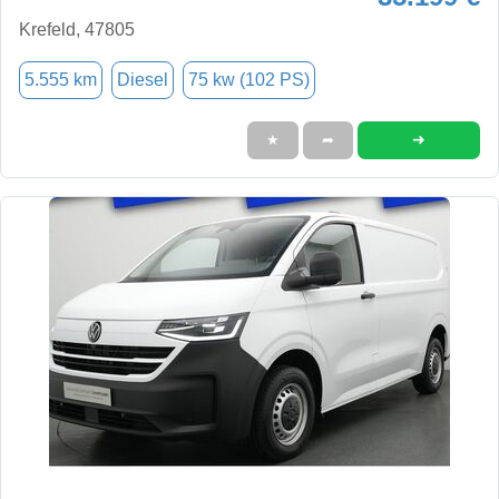
Krefeld, 47805
5.555 km
Diesel
75 kw (102 PS)
➜
★
➦