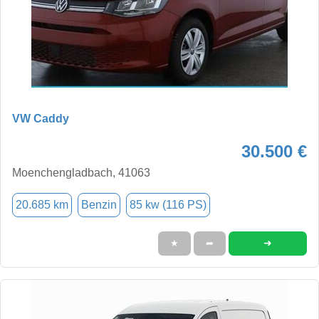
VW Caddy
30.500 €
Moenchengladbach, 41063
20.685 km
Benzin
85 kw (116 PS)
➜
★
➦