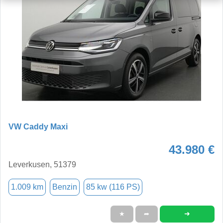
VW Caddy Maxi
43.980 €
Leverkusen, 51379
1.009 km
Benzin
85 kw (116 PS)
➜
★
➦