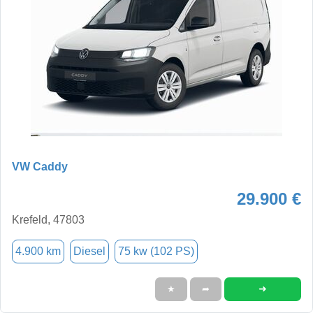
VW Caddy
29.900 €
Krefeld, 47803
4.900 km
Diesel
75 kw (102 PS)
➜
★
➦