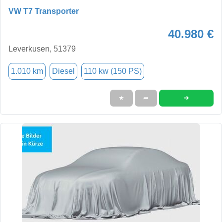
VW T7 Transporter
40.980 €
Leverkusen, 51379
1.010 km
Diesel
110 kw (150 PS)
➜
★
➦