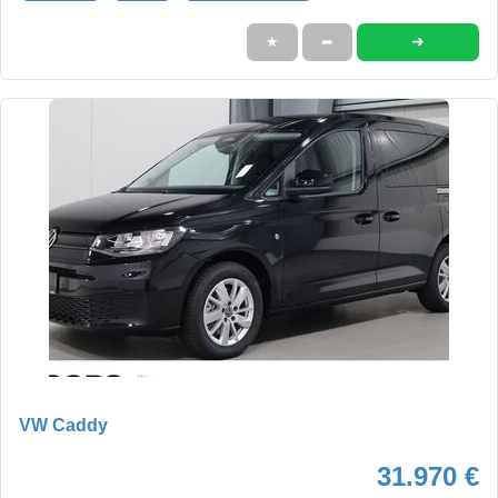
➜
★
➦
VW Caddy
31.970 €