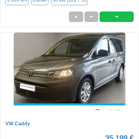
➜
★
➦
VW Caddy
35.199 €