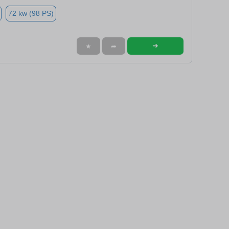
72 kw (98 PS)
➜
★
➦