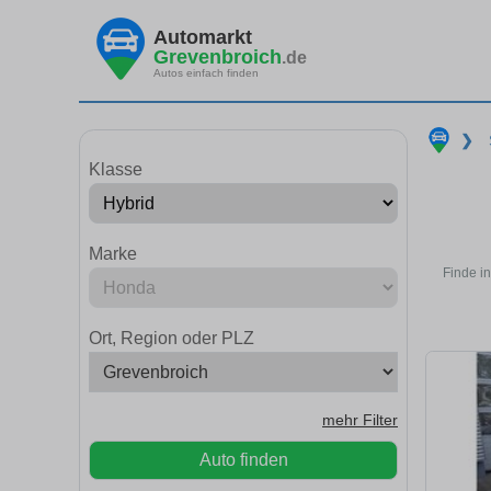
Automarkt
Grevenbroich
.de
Autos einfach finden
❯
Klasse
Marke
Finde i
Ort, Region oder PLZ
mehr Filter
Auto finden