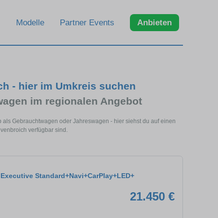
Modelle
Partner Events
Anbieten
h - hier im Umkreis suchen
agen im regionalen Angebot
b als Gebrauchtwagen oder Jahreswagen - hier siehst du auf einen
venbroich verfügbar sind.
 Executive Standard+Navi+CarPlay+LED+
21.450 €