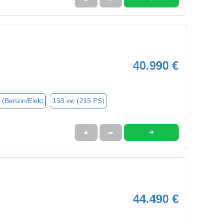
40.990 €
 (Benzin/Elekt
158 kw (215 PS)
➜
★
➦
44.490 €