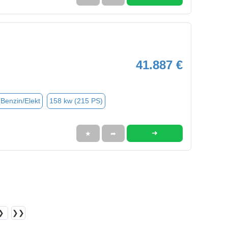
41.887 €
(Benzin/Elekt
158 kw (215 PS)
➜
★
➦
❯
❯❯