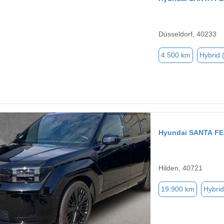
Düsseldorf, 40233
4.500 km
Hybrid 
Hyundai SANTA FE
Hilden, 40721
19.900 km
Hybrid