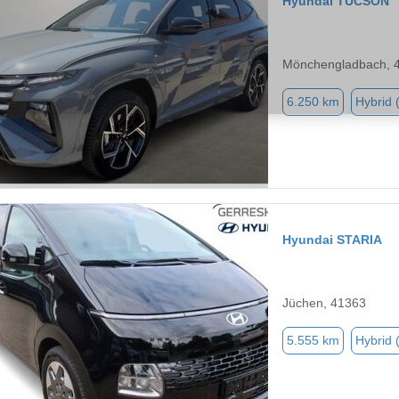
Hyundai TUCSON
Mönchengladbach, 
6.250 km
Hybrid 
Hyundai STARIA
Jüchen, 41363
5.555 km
Hybrid 