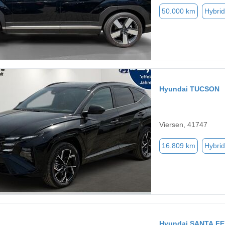
50.000 km
Hybrid
Hyundai TUCSON
Viersen, 41747
16.809 km
Hybrid
Hyundai SANTA FE