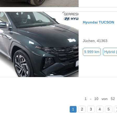
Hyundai TUCSON
Jüchen, 41363
9.999 km
Hybrid 
1 - 10 von 52
1
2
3
4
5