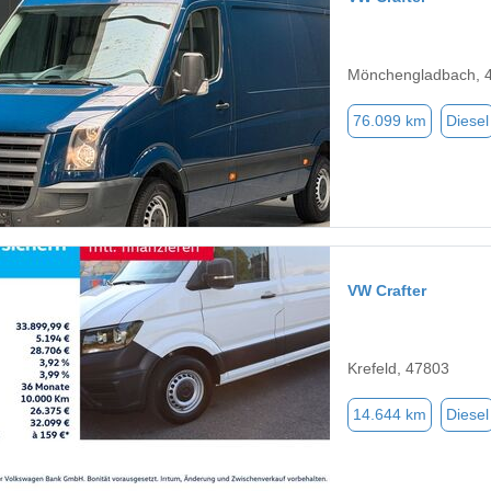
Mönchengladbach, 
76.099 km
Diesel
VW Crafter
Krefeld, 47803
14.644 km
Diesel