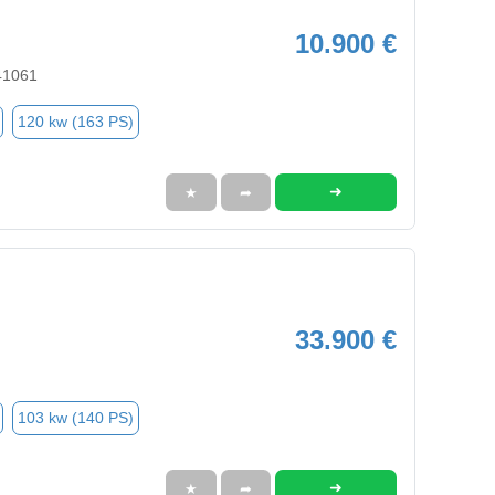
10.900 €
41061
120 kw (163 PS)
➜
★
➦
33.900 €
103 kw (140 PS)
➜
★
➦