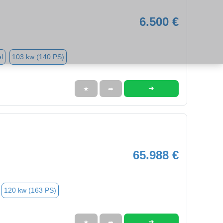
6.500 €
l
103 kw (140 PS)
➜
★
➦
65.988 €
120 kw (163 PS)
➜
★
➦