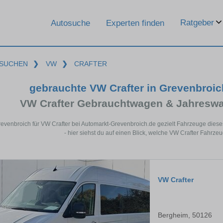
Ratgeber
Autosuche
Experten finden
SUCHEN
❯
VW
❯
CRAFTER
gebrauchte VW Crafter in Grevenbroi
VW Crafter Gebrauchtwagen & Jahreswa
revenbroich für VW Crafter bei Automarkt-Grevenbroich.de gezielt Fahrzeuge di
- hier siehst du auf einen Blick, welche VW Crafter Fahrze
VW Crafter
Bergheim, 50126