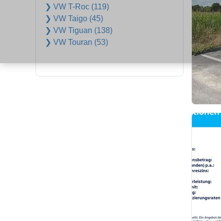
❯ VW T-Roc (119)
❯ VW Taigo (45)
❯ VW Tiguan (138)
❯ VW Touran (53)