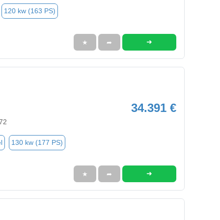
120 kw (163 PS)
➜
★
➦
34.391 €
372
l
130 kw (177 PS)
➜
★
➦