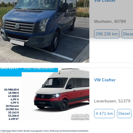
VW Crafter
Monheim, 40789
298.236 km
Diese
VW Crafter
Leverkusen, 51379
4.471 km
Diesel