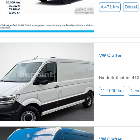
4.471 km
Diesel
VW Crafter
Niederkrüchten, 41
112.000 km
Diese
VW Crafter