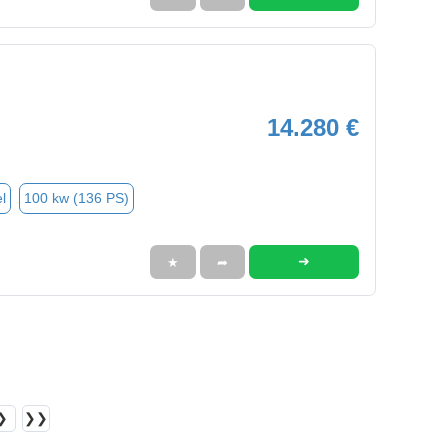
14.280 €
l
100 kw (136 PS)
➜
★
➦
❯
❯❯