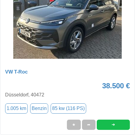
VW T-Roc
38.500 €
Düsseldorf, 40472
1.005 km
Benzin
85 kw (116 PS)
➜
★
➦