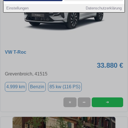
Einstellungen
Datenschutzerklärung
VW T-Roc
33.880 €
Grevenbroich, 41515
4.999 km
Benzin
85 kw (116 PS)
➜
★
➦