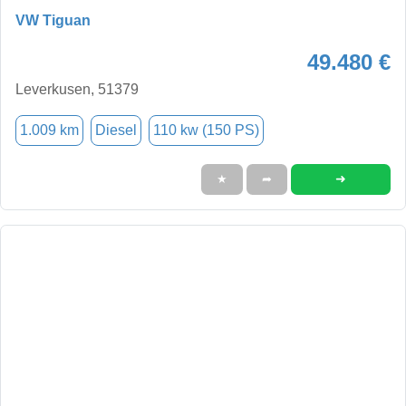
VW Tiguan
49.480 €
Leverkusen, 51379
1.009 km
Diesel
110 kw (150 PS)
➜
★
➦