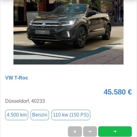
VW T-Roc
45.580 €
Düsseldorf, 40233
4.500 km
Benzin
110 kw (150 PS)
➜
★
➦