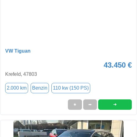
VW Tiguan
43.450 €
Krefeld, 47803
2.000 km
Benzin
110 kw (150 PS)
➜
★
➦