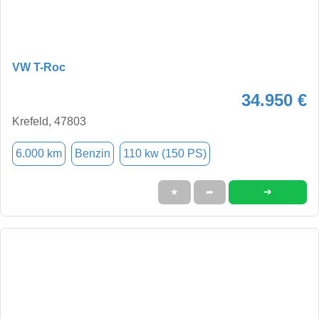
VW T-Roc
34.950 €
Krefeld, 47803
6.000 km
Benzin
110 kw (150 PS)
➜
★
➦