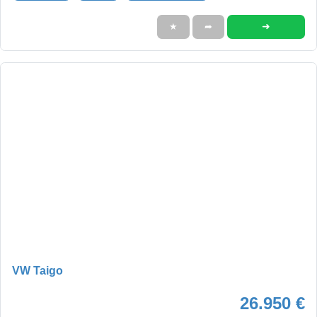
➜
★
➦
VW Taigo
26.950 €