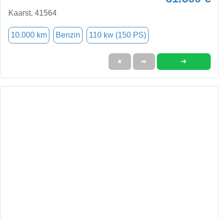
Kaarst, 41564
10.000 km
Benzin
110 kw (150 PS)
➜
★
➦