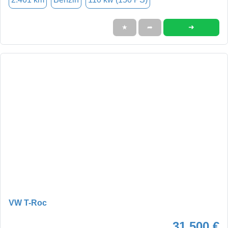
➜
★
➦
VW T-Roc
31.500 €