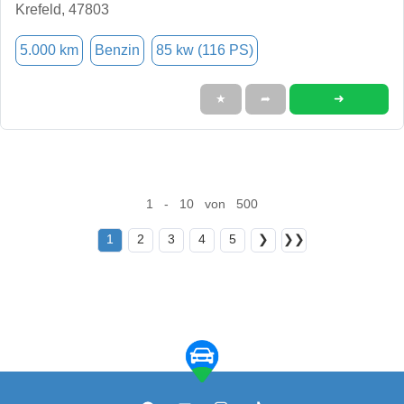
Krefeld, 47803
5.000 km
Benzin
85 kw (116 PS)
➜
★
➦
1 - 10 von 500
1
2
3
4
5
❯
❯❯