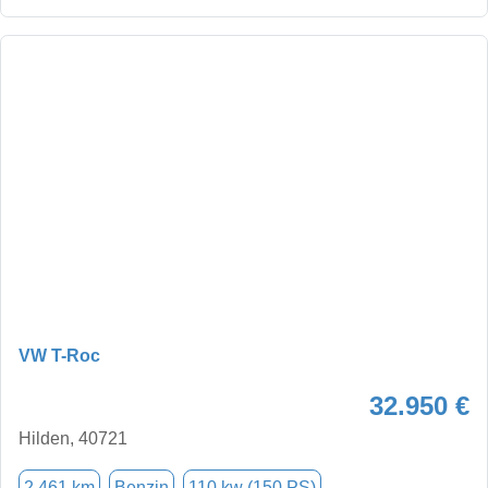
VW T-Roc
32.950 €
Hilden, 40721
2.461 km
Benzin
110 kw (150 PS)