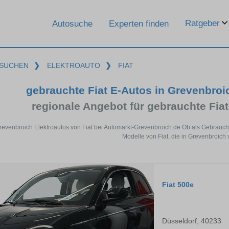
Ratgeber
Autosuche
Experten finden
SUCHEN
❯
ELEKTROAUTO
❯
FIAT
gebrauchte Fiat E-Autos in Grevenbro
regionale Angebot für gebrauchte Fia
revenbroich Elektroautos von Fiat bei Automarkt-Grevenbroich.de Ob als Gebraucht
Modelle von Fiat, die in Grevenbroich 
Fiat 500e
Düsseldorf, 40233