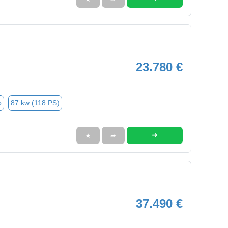
23.780 €
o
87 kw (118 PS)
➜
★
➦
37.490 €