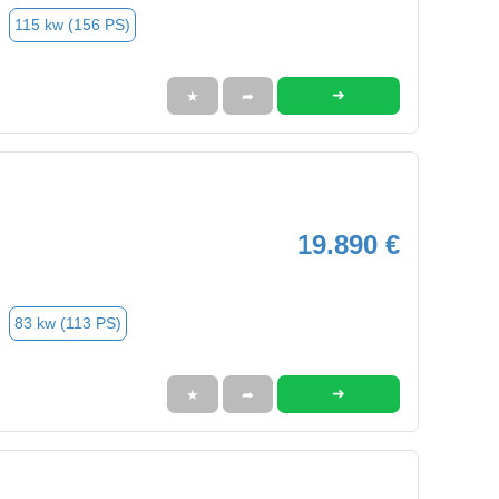
115 kw (156 PS)
➜
★
➦
19.890 €
83 kw (113 PS)
➜
★
➦