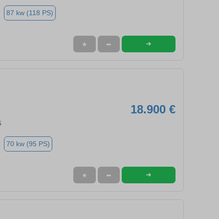
87 kw (118 PS)
➜
★
➦
18.900 €
6
70 kw (95 PS)
➜
★
➦