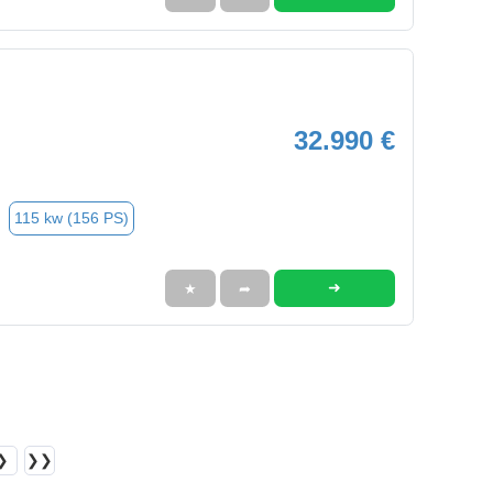
32.990 €
115 kw (156 PS)
➜
★
➦
❯
❯❯