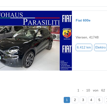
Fiat 600e
Viersen, 41748
6.412 km
Elektro
1 - 10 von 62
1
2
3
4
5