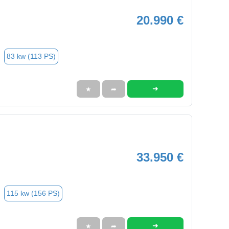
20.990 €
83 kw (113 PS)
➜
★
➦
33.950 €
115 kw (156 PS)
➜
★
➦