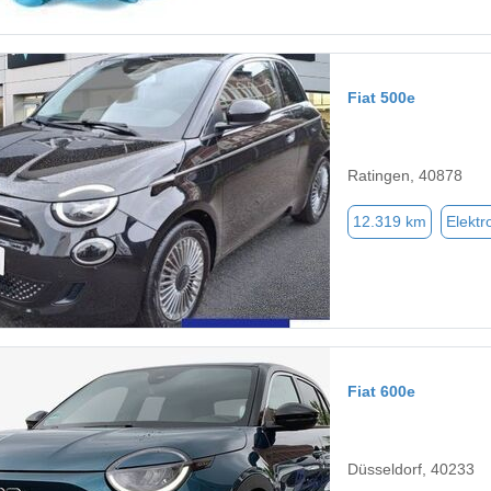
Fiat 500e
Ratingen, 40878
12.319 km
Elektr
Fiat 600e
Düsseldorf, 40233