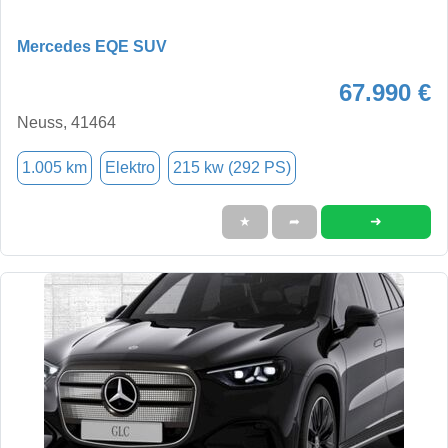
Mercedes EQE SUV
67.990 €
Neuss, 41464
1.005 km
Elektro
215 kw (292 PS)
➜
★
➦