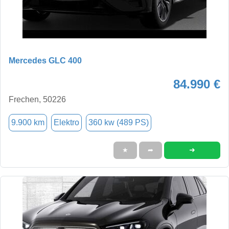
Mercedes GLC 400
84.990 €
Frechen, 50226
9.900 km
Elektro
360 kw (489 PS)
➜
★
➦