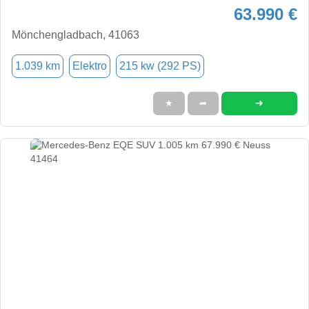
63.990 €
Mönchengladbach, 41063
1.039 km
Elektro
215 kw (292 PS)
➜
★
➦