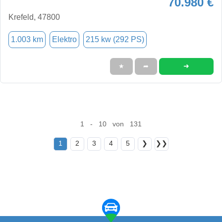
70.980 €
Krefeld, 47800
1.003 km
Elektro
215 kw (292 PS)
➜
★
➦
1 - 10 von 131
1
2
3
4
5
❯
❯❯