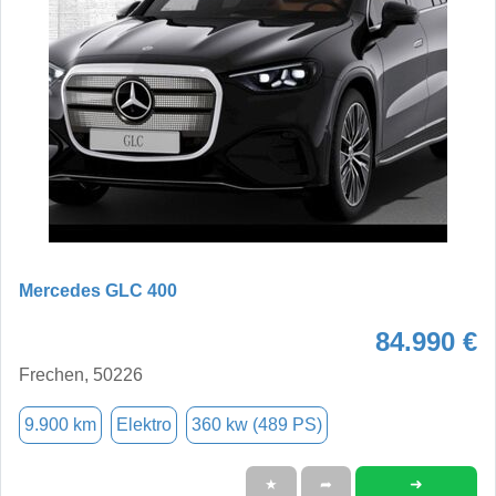
Mercedes GLC 400
84.990 €
Frechen, 50226
9.900 km
Elektro
360 kw (489 PS)
➜
★
➦