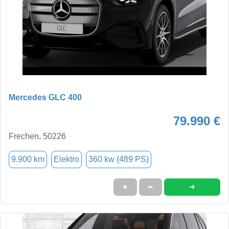
Mercedes GLC 400
79.990 €
Frechen, 50226
9.900 km
Elektro
360 kw (489 PS)
➜
★
➦