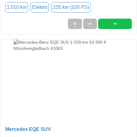
1.010 km
Elektro
235 kw (320 PS)
➜
★
➦
Mercedes EQE SUV