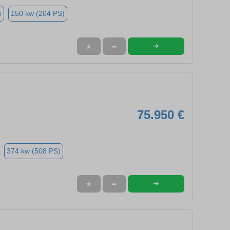
o
150 kw (204 PS)
➜
★
➦
75.950 €
374 kw (508 PS)
➜
★
➦