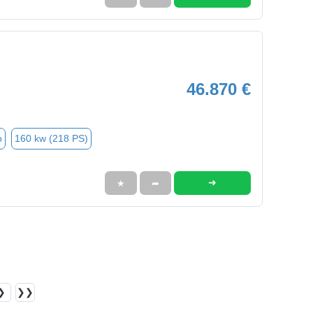
46.870 €
o
160 kw (218 PS)
➜
★
➦
❯
❯❯