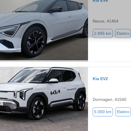
Kia EV6
Neuss, 41464
2.895 km
Elektro
Kia EV2
Dormagen, 41540
5.000 km
Elektro