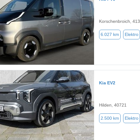
Korschenbroich, 41
6.027 km
Elektro
Kia EV2
Hilden, 40721
2.500 km
Elektro