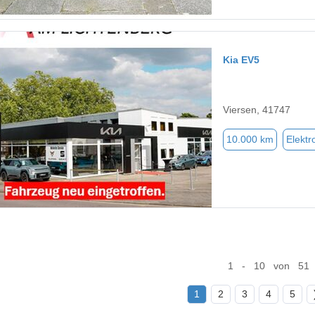
Kia EV5
Viersen, 41747
10.000 km
Elektr
1 - 10 von 51
1
2
3
4
5