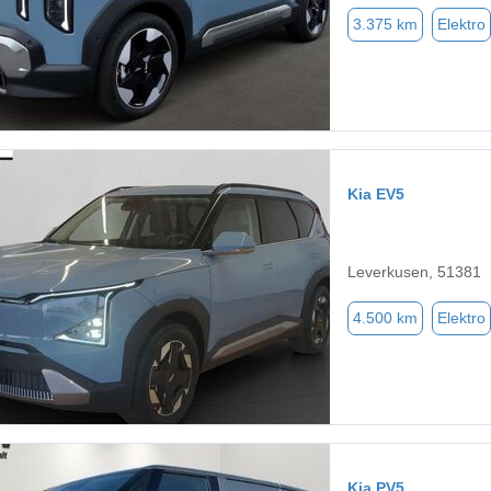
3.375 km
Elektro
Kia EV5
Leverkusen, 51381
4.500 km
Elektro
Kia PV5