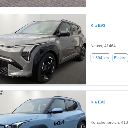
Kia EV3
Neuss, 41464
1.394 km
Elektro
Kia EV2
Korschenbroich, 41