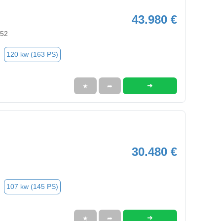
43.980 €
352
120 kw (163 PS)
➜
★
➦
30.480 €
107 kw (145 PS)
➜
★
➦