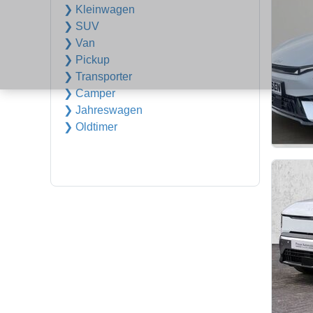
❯ Kleinwagen
❯ SUV
❯ Van
❯ Pickup
❯ Transporter
❯ Camper
❯ Jahreswagen
❯ Oldtimer