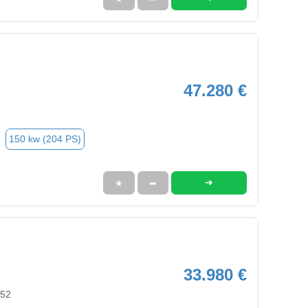
47.280 €
150 kw (204 PS)
➜
★
➦
33.980 €
352