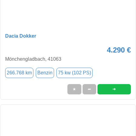
Dacia Dokker
4.290 €
Mönchengladbach, 41063
266.768 km
Benzin
75 kw (102 PS)
➜
★
➦