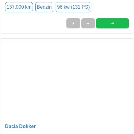
137.000 km
Benzin
96 kw (131 PS)
➜
★
➦
Dacia Dokker