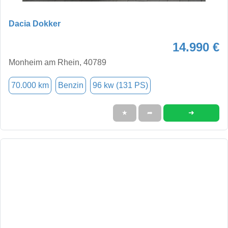
Dacia Dokker
14.990 €
Monheim am Rhein, 40789
70.000 km
Benzin
96 kw (131 PS)
➜
★
➦