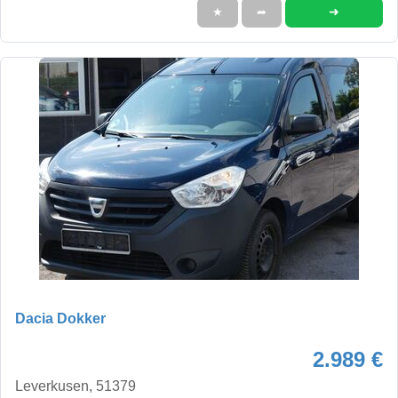
➜
★
➦
Dacia Dokker
2.989 €
Leverkusen, 51379