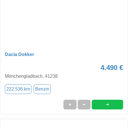
Dacia Dokker
4.490 €
Mönchengladbach, 41238
222.536 km
Benzin
➜
★
➦