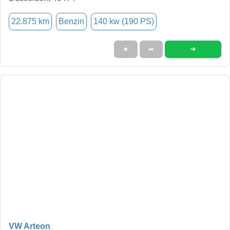
22.875 km
Benzin
140 kw (190 PS)
➜
★
➦
VW Arteon