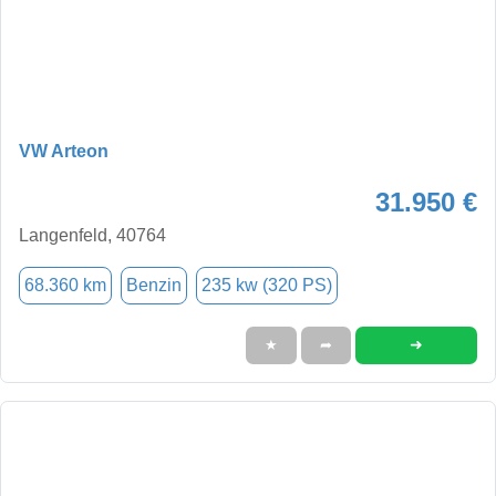
VW Arteon
31.950 €
Langenfeld, 40764
68.360 km
Benzin
235 kw (320 PS)
➜
★
➦