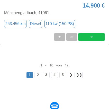
14.900 €
Mönchengladbach, 41061
253.456 km
Diesel
110 kw (150 PS)
➜
★
➦
1 - 10 von 42
1
2
3
4
5
❯
❯❯