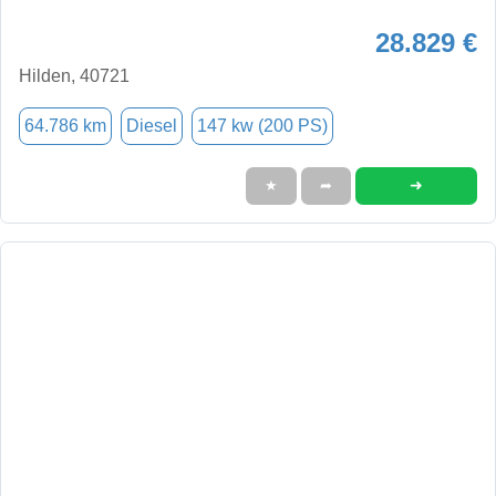
28.829 €
Hilden, 40721
64.786 km
Diesel
147 kw (200 PS)
➜
★
➦