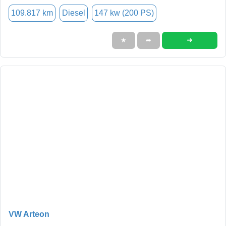
109.817 km
Diesel
147 kw (200 PS)
➜
★
➦
VW Arteon