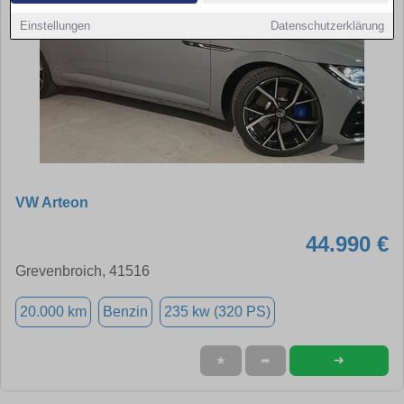
Einstellungen
Datenschutzerklärung
VW Arteon
44.990 €
Grevenbroich, 41516
20.000 km
Benzin
235 kw (320 PS)
➜
★
➦