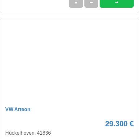
➜
★
➦
VW Arteon
29.300 €
Hückelhoven, 41836