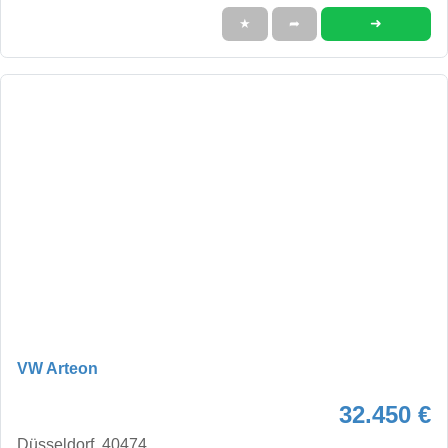
➜
★
➦
VW Arteon
32.450 €
Düsseldorf, 40474