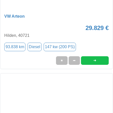
VW Arteon
29.829 €
Hilden, 40721
93.838 km
Diesel
147 kw (200 PS)
➜
★
➦