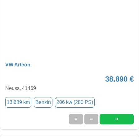
VW Arteon
38.890 €
Neuss, 41469
13.689 km
Benzin
206 kw (280 PS)
➜
★
➦