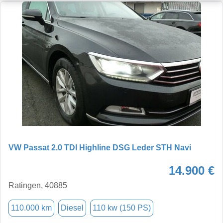
VW Passat 2.0 TDI Highline DSG Leder STH Navi
14.900 €
Ratingen, 40885
110.000 km
Diesel
110 kw (150 PS)