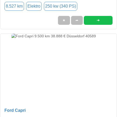
8.527 km
Elektro
250 kw (340 PS)
➜
★
➦
Ford Capri