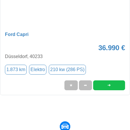
Ford Capri
36.990 €
Düsseldorf, 40233
1.873 km
Elektro
210 kw (286 PS)
➜
★
➦