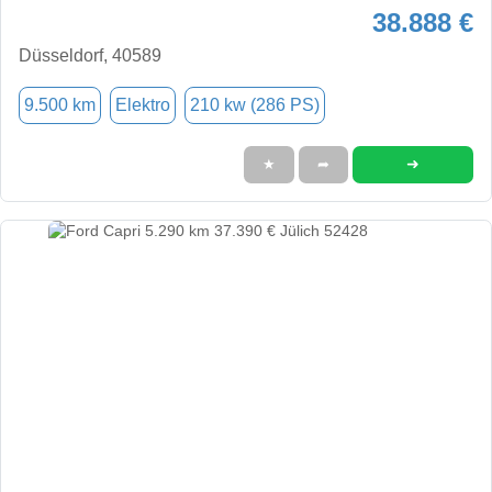
38.888 €
Düsseldorf, 40589
9.500 km
Elektro
210 kw (286 PS)
➜
★
➦