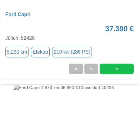
Ford Capri
37.390 €
Jülich, 52428
5.290 km
Elektro
210 kw (286 PS)
➜
★
➦