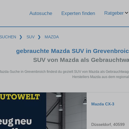
Ratgeber
Autosuche
Experten finden
SUCHEN
❯
SUV
❯
MAZDA
gebrauchte Mazda SUV in Grevenbroi
SUV von Mazda als Gebrauchtw
Mazda-Suche in Grevenbroich findest du gezielt SUV von Mazda als Gebrauchtwag
Herstellers Mazda aus dem regiona
Mazda CX-3
Düsseldorf, 40599