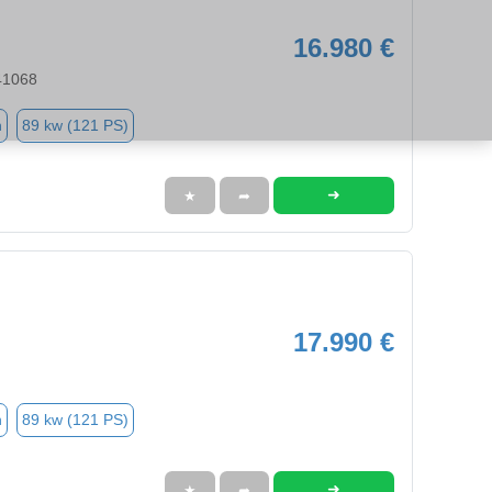
16.980 €
41068
n
89 kw (121 PS)
➜
★
➦
17.990 €
n
89 kw (121 PS)
➜
★
➦