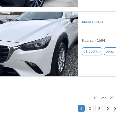
Mazda CX-3
Kaarst, 41564
81.550 km
Benzi
1 - 10 von 27
1
2
3
❯