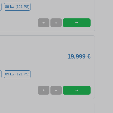
n
89 kw (121 PS)
➜
★
➦
19.999 €
n
89 kw (121 PS)
➜
★
➦