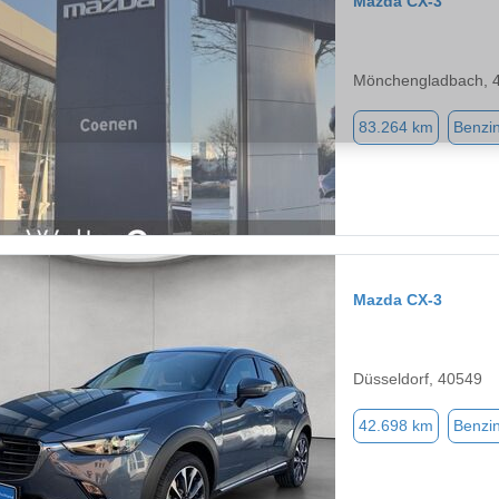
Mazda CX-3
Mönchengladbach, 
83.264 km
Benzi
Mazda CX-3
Düsseldorf, 40549
42.698 km
Benzi