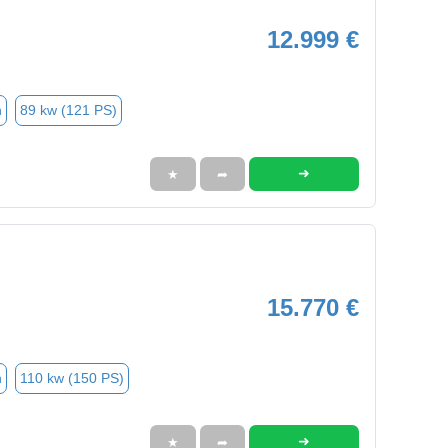
12.999 €
n
89 kw (121 PS)
➜
★
➦
15.770 €
n
110 kw (150 PS)
➜
★
➦