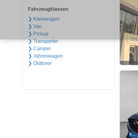
Fahrzeugklassen
❯ Kleinwagen
❯ Van
❯ Pickup
❯ Transporter
❯ Camper
❯ Jahreswagen
❯ Oldtimer