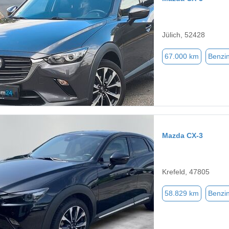
Jülich, 52428
67.000 km
Benzi
Mazda CX-3
Krefeld, 47805
58.829 km
Benzi