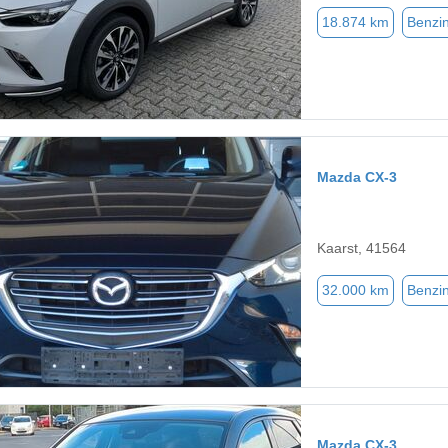
18.874 km
Benzi
Mazda CX-3
Kaarst, 41564
32.000 km
Benzi
Mazda CX-3