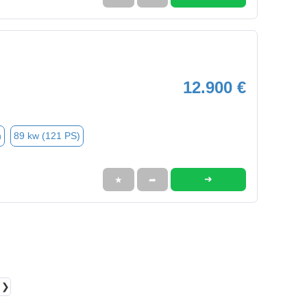
12.900 €
n
89 kw (121 PS)
➜
★
➦
❯❯