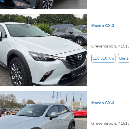
Mazda CX-3
Grevenbroich, 4151
113.518 km
Benz
Mazda CX-3
Grevenbroich, 4151