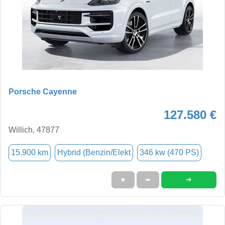
Porsche Cayenne
127.580 €
Willich, 47877
15.900 km
Hybrid (Benzin/Elekt
346 kw (470 PS)
➜
★
➦