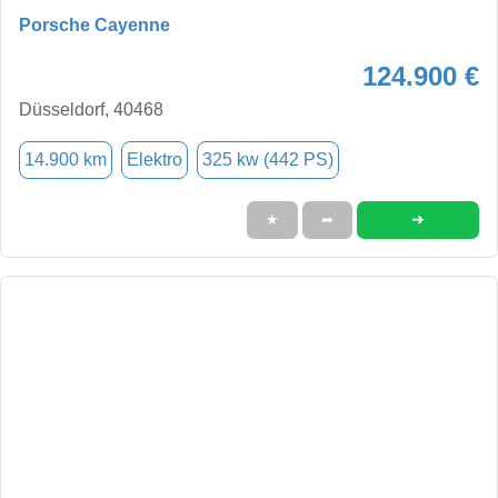
Porsche Cayenne
124.900 €
Düsseldorf, 40468
14.900 km
Elektro
325 kw (442 PS)
➜
★
➦