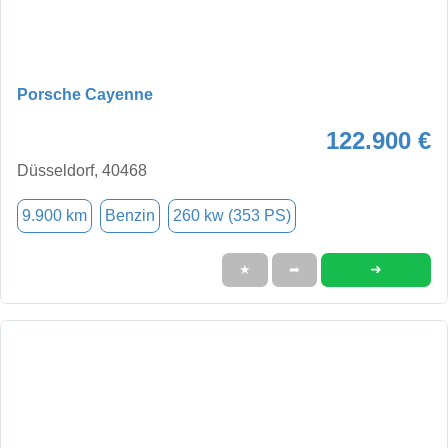
Porsche Cayenne
122.900 €
Düsseldorf, 40468
9.900 km
Benzin
260 kw (353 PS)
➜
★
➦