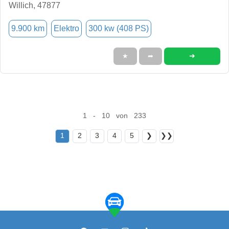
Willich, 47877
9.900 km
Elektro
300 kw (408 PS)
➜
★
➦
1 - 10 von 233
1
2
3
4
5
❯
❯❯