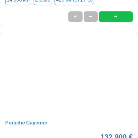
➜
★
➦
Porsche Cayenne
132.900 €