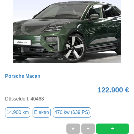
Porsche Macan
122.900 €
Düsseldorf, 40468
14.900 km
Elektro
470 kw (639 PS)
➜
★
➦