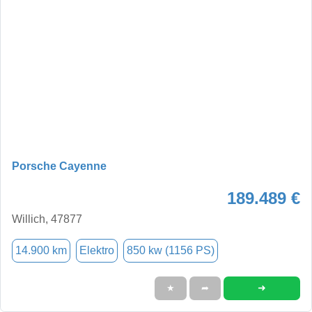
Porsche Cayenne
189.489 €
Willich, 47877
14.900 km
Elektro
850 kw (1156 PS)
➜
★
➦